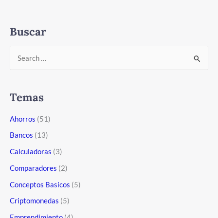
emergencia
y
donde
Buscar
guardarlo
B
u
s
Temas
c
a
Ahorros
(51)
r
Bancos
(13)
:
Calculadoras
(3)
Comparadores
(2)
Conceptos Basicos
(5)
Criptomonedas
(5)
Emprendimiento
(4)