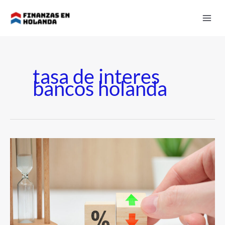
Ir
al
contenido
tasa de interes
bancos holanda